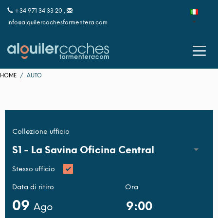
+34 971 34 33 20 ,
info@alquilercochesformentera.com
HOME
AUTO
Collezione ufficio
S1 -
La Savina Oficina Central
Stesso ufficio
Data di ritiro
Ora
09
Ago