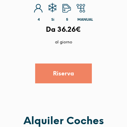
4
Si
5
MANUAL
Da 36.26€
al giorno
Riserva
Alquiler Coches