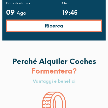
Data di ritorno
Ora
09
Ago
Perché Alquiler Coches
Formentera?
Vantaggi e benefici