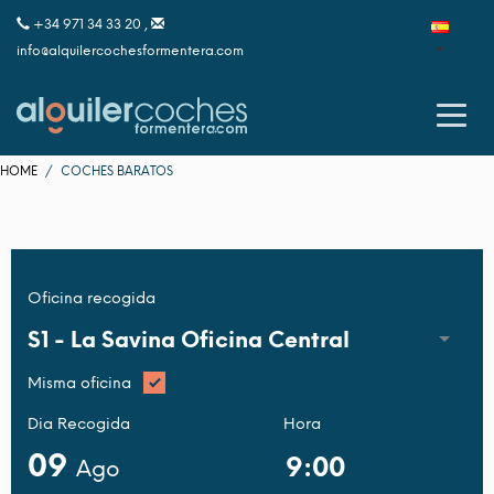
+34 971 34 33 20 ,
info@alquilercochesformentera.com
HOME
COCHES BARATOS
Oficina recogida
S1 -
La Savina Oficina Central
Misma oficina
Dia Recogida
Hora
09
Ago