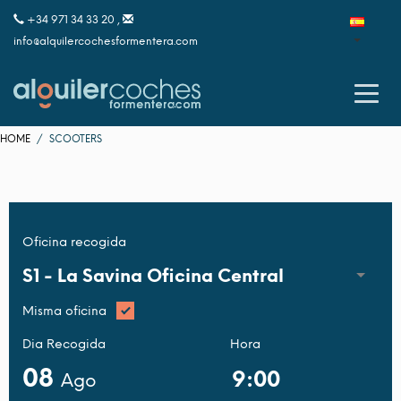
+34 971 34 33 20 ,
info@alquilercochesformentera.com
HOME
SCOOTERS
Oficina recogida
S1 -
La Savina Oficina Central
Misma oficina
Dia Recogida
Hora
08
Ago