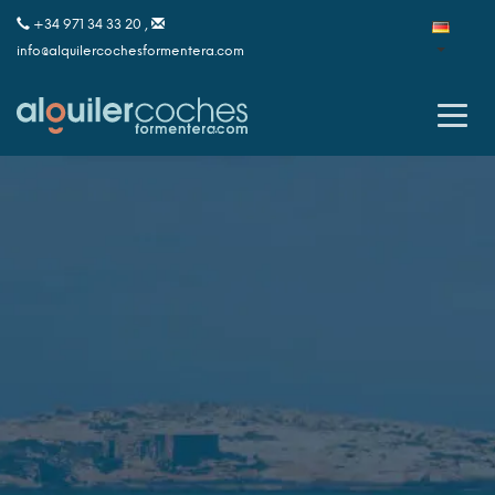
+34 971 34 33 20 ,
info@alquilercochesformentera.com