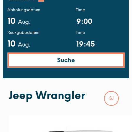
Abholungsdatum
Time
10
Aug.
Rückgabedatum
Time
10
Aug.
Jeep Wrangler
SJ