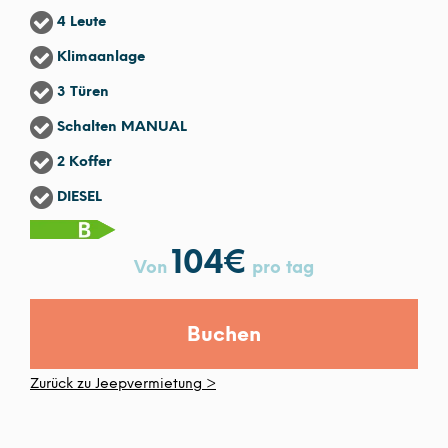
4 Leute
Klimaanlage
3 Türen
Schalten MANUAL
2 Koffer
DIESEL
104
€
Von
pro tag
Buchen
Zurück zu Jeepvermietung >