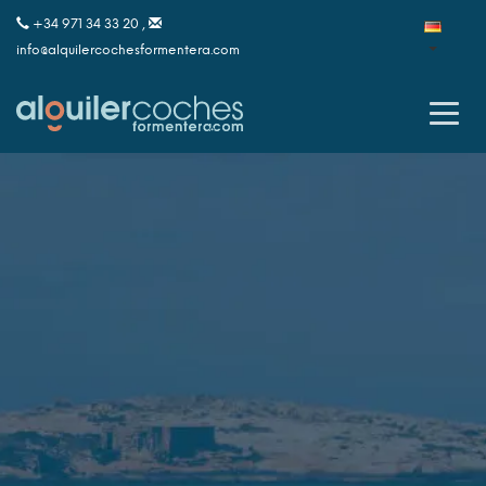
+34 971 34 33 20 ,
info@alquilercochesformentera.com