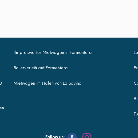
Ihr preiswerter Mietwagen in Formentera
Le
Rollerverleih auf Formentera
Pr
0
Mietwagen im Hafen von La Savina
Co
Be
en
F.
Follow us: