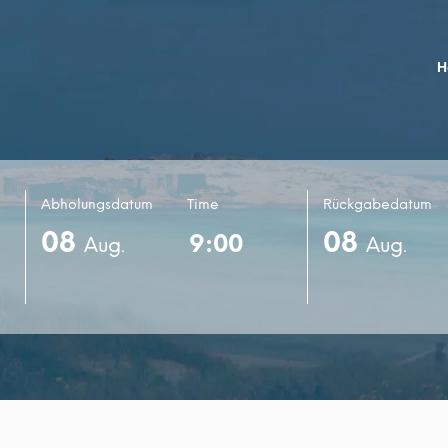
H
Abholungsdatum
Time
Rückgabedatum
08
08
Aug.
Aug.