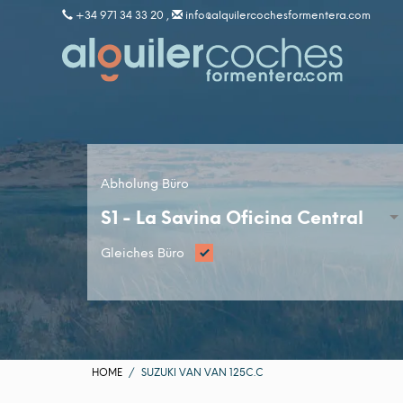
+34 971 34 33 20 ,
info@alquilercochesformentera.com
Abholung Büro
S1 -
La Savina Oficina Central
Gleiches Büro
HOME
SUZUKI VAN VAN 125C.C