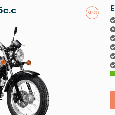
E
5c.c
SMG