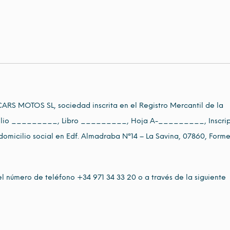
ARS MOTOS SL, sociedad inscrita en el Registro Mercantil de la
Folio _________, Libro _________, Hoja A-_________, Inscri
cilio social en Edf. Almadraba Nª14 – La Savina, 07860, Form
l número de teléfono +34 971 34 33 20 o a través de la siguiente