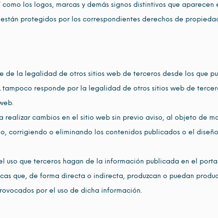
sí como los logos, marcas y demás signos distintivos que aparecen 
stán protegidos por los correspondientes derechos de propieda
e la legalidad de otros sitios web de terceros desde los que p
ampoco responde por la legalidad de otros sitios web de tercer
web.
ealizar cambios en el sitio web sin previo aviso, al objeto de m
o, corrigiendo o eliminando los contenidos publicados o el diseño
uso que terceros hagan de la información publicada en el portal
cas que, de forma directa o indirecta, produzcan o puedan produc
provocados por el uso de dicha información.