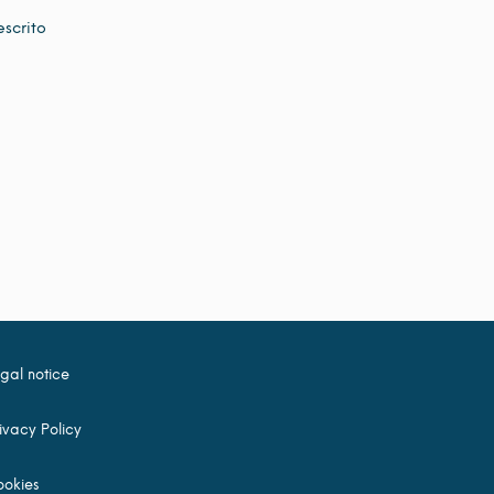
escrito
gal notice
ivacy Policy
okies