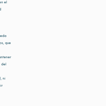
en el
d
ueda
os, que
antener
 del
, ni
ir