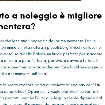
uto a noleggio è migliore
rmentera?
ni che lasciano il segno fin dal primo momento. Le sue
ieri immersi nella natura, i piccoli borghi ricchi di fascino
questa isola delle Baleari un luogo perfetto per staccare
o allo stato puro. Tuttavia, per vivere davvero tutto ciò
a decisione fondamentale che può fare la differenza nella
sto per muoversi sull’isola.
a la scelta migliore prima di prenotare: una city car? Un
 automatico? Oppure un veicolo elettrico? La verità è
ida per tutti, perché l’auto a noleggio ideale dipende dal
o, dal numero di persone, dal bagaglio che porterai con