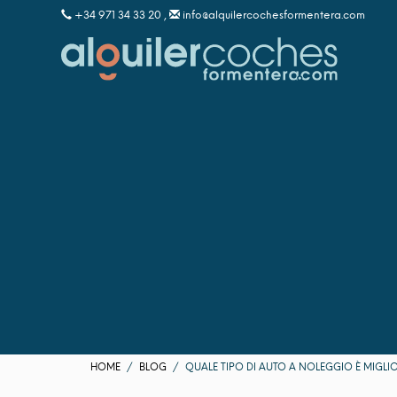
+34 971 34 33 20 ,
info@alquilercochesformentera.com
HOME
BLOG
QUALE TIPO DI AUTO A NOLEGGIO È MIGLI