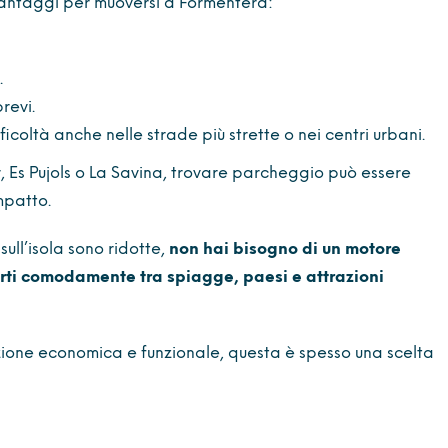
vantaggi per muoversi a Formentera:
.
revi.
icoltà anche nelle strade più strette o nei centri urbani.
, Es Pujols o La Savina, trovare parcheggio può essere
mpatto.
sull’isola sono ridotte,
non hai bisogno di un motore
rti comodamente tra spiagge, paesi e attrazioni
uzione economica e funzionale, questa è spesso una scelta