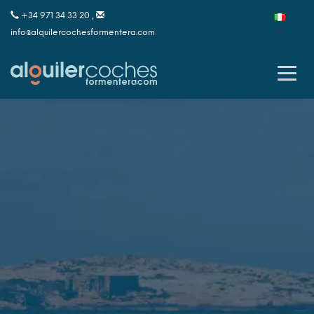
+34 971 34 33 20 ,
info@alquilercochesformentera.com