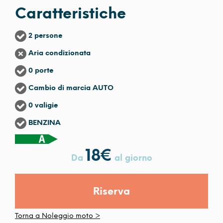
Caratteristiche
2 persone
Aria condizionata
0 porte
Cambio di marcia AUTO
0 valigie
BENZINA
18
€
Da
al giorno
Riserva
Torna a Noleggio moto >