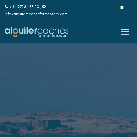
+34 971 34 33 20 ,
info@alquilercochesformentera.com