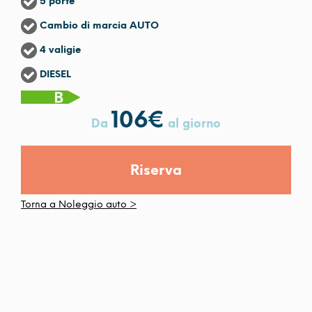
5 porte
Cambio di marcia AUTO
4 valigie
DIESEL
106
€
Da
al giorno
Riserva
Torna a Noleggio auto >