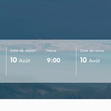
Date de départ
Heure
Date de retour
10
10
Août
Août