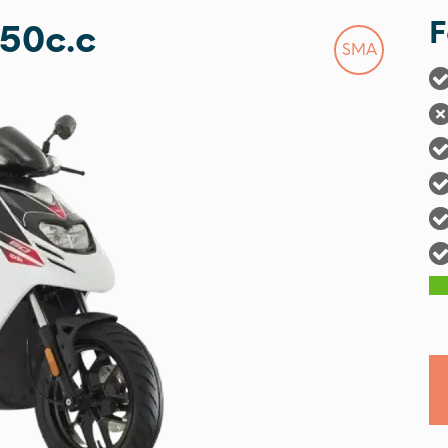
F
 50c.c
SMA