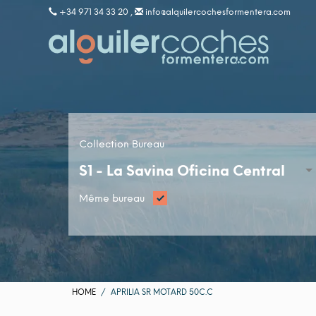
+34 971 34 33 20 ,
info@alquilercochesformentera.com
Collection Bureau
S1 -
La Savina Oficina Central
Même bureau
HOME
APRILIA SR MOTARD 50C.C