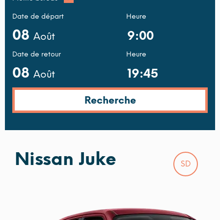
Date de départ
Heure
08
Août
Date de retour
Heure
08
Août
Nissan Juke
SD