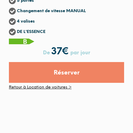
5 portes
Changement de vitesse MANUAL
4 valises
DE L'ESSENCE
37
€
De
par jour
Réserver
Retour à Location de voitures >