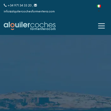
+34 971 34 33 20 ,
info@alquilercochesformentera.com