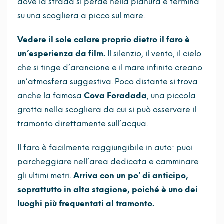
dove la strada si perde nella pianura e termina
su una scogliera a picco sul mare.
Vedere il sole calare proprio dietro il faro è
un’esperienza da film.
Il silenzio, il vento, il cielo
che si tinge d’arancione e il mare infinito creano
un’atmosfera suggestiva. Poco distante si trova
anche la famosa
Cova Foradada
, una piccola
grotta nella scogliera da cui si può osservare il
tramonto direttamente sull’acqua.
Il faro è facilmente raggiungibile in auto: puoi
parcheggiare nell’area dedicata e camminare
gli ultimi metri.
Arriva con un po’ di anticipo,
soprattutto in alta stagione, poiché è uno dei
luoghi più frequentati al tramonto.