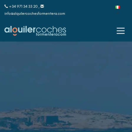
+34 971 34 33 20 ,
info@alquilercochesformentera.com