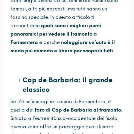
tanti luoghi diversi da cui ammirarli. Alcuni sono
famosi, altri più nascosti, ma tutti hanno un
fascino speciale. In questo articolo ti
raccontiamo
quali sono i migliori punti
panoramici per vedere il tramonto a
Formentera
e perché
noleggiare un’auto è il
modo più comodo e libero per scoprirli tutti
.
Cap de Barbaria: il grande
classico
Se c’è un’immagine iconica di Formentera, è
quella del
faro di Cap de Barbaria al tramonto
.
Situata all’estremità sud-occidentale dell’isola,
questa zona offre un paesaggio quasi lunare,