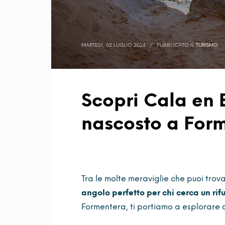
MARTEDÌ, 02 LUGLIO 2024
/
PUBBLICATO IL
TURISMO
Scopri Cala en 
nascosto a For
Tra le molte meraviglie che puoi tro
angolo perfetto per chi cerca un rif
Formentera, ti portiamo a esplorare 