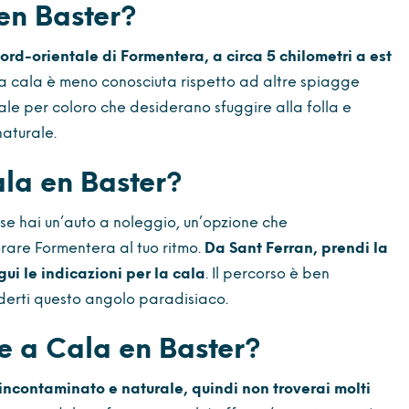
en Baster?
nord-orientale di Formentera, a circa 5 chilometri a est
ta cala è meno conosciuta rispetto ad altre spiagge
deale per coloro che desiderano sfuggire alla folla e
naturale.
la en Baster?
se hai un’auto a noleggio, un’opzione che
are Formentera al tuo ritmo.
Da Sant Ferran, prendi la
ui le indicazioni per la cala
. Il percorso è ben
oderti questo angolo paradisiaco.
re a Cala en Baster?
 incontaminato e naturale, quindi non troverai molti