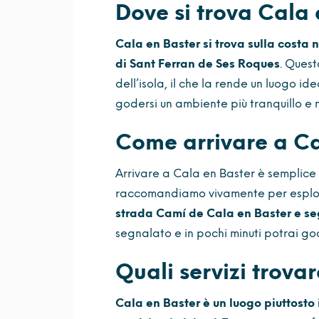
Dove si trova Cala 
Cala en Baster si trova sulla costa 
di Sant Ferran de Ses Roques
. Ques
dell’isola, il che la rende un luogo i
godersi un ambiente più tranquillo e 
Come arrivare a Ca
Arrivare a Cala en Baster è semplice 
raccomandiamo vivamente per esplor
strada Camí de Cala en Baster e seg
segnalato e in pochi minuti potrai g
Quali servizi trova
Cala en Baster è un luogo piuttosto