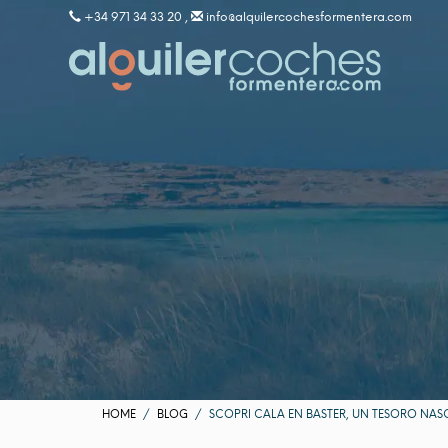
+34 971 34 33 20 ,
info@alquilercochesformentera.com
HOME
BLOG
SCOPRI CALA EN BASTER, UN TESORO NA