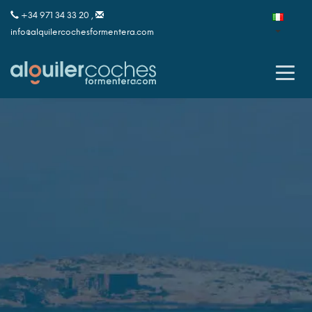
+34 971 34 33 20 ,
info@alquilercochesformentera.com