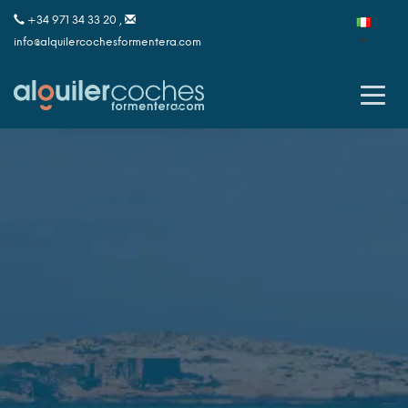
+34 971 34 33 20 ,
info@alquilercochesformentera.com