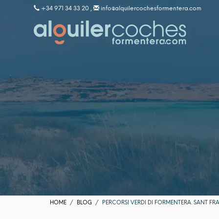
+34 971 34 33 20 ,
info@alquilercochesformentera.com
HOME
BLOG
PERCORSI VERDI DI FORMENTERA. SANT FR