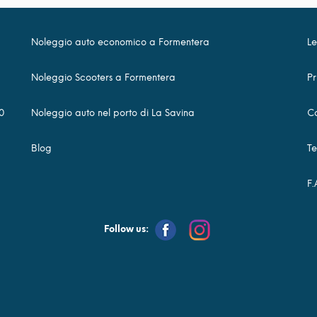
Noleggio auto economico a Formentera
Le
Noleggio Scooters a Formentera
Pr
0
Noleggio auto nel porto di La Savina
Co
Blog
Te
F.
Follow us: