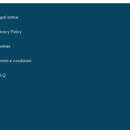
gal notice
ivacy Policy
okies
rmini e condizioni
A.Q