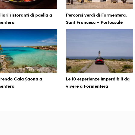
liori ristoranti di paella a
Percorsi verdi di Formentera.
entera
Sant Francesc – Portossalé
rendo Cala Saona a
Le 10 esperienze imperdibili da
entera
vivere a Formentera