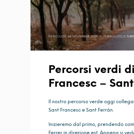
MERCOLEDÌ, 24 NOVEMBRE 2021
/
PUBBLICATO IL
TUR
Percorsi verdi d
Francesc – Sant
Il nostro percorso verde oggi collega 
Sant Francesc e Sant Ferrán.
Inizieremo dal primo, prendendo com
Ferrer in direzione est. Appena si v