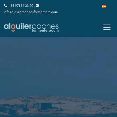
+34 971 34 33 20 ,
info@alquilercochesformentera.com