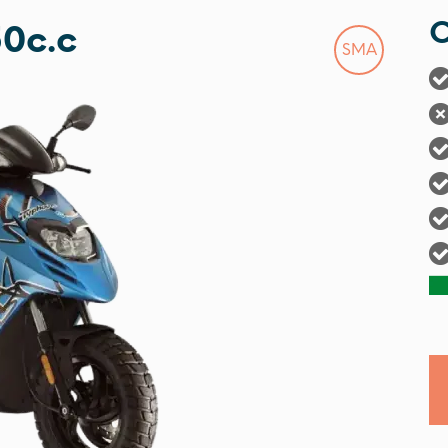
C
0c.c
SMA