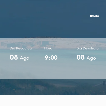
Inicio
Dia Recogida
Hora
Dia Devolucion
08
08
Ago
Ago