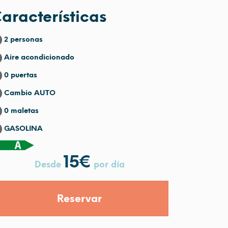
aracterísticas
2 personas
Aire acondicionado
0 puertas
Cambio AUTO
0 maletas
GASOLINA
15
€
Desde
por día
Reservar