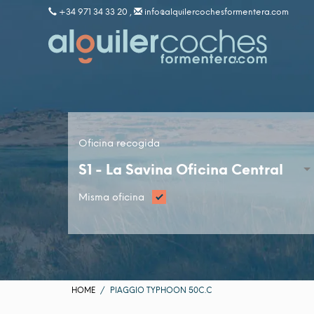
+34 971 34 33 20 ,
info@alquilercochesformentera.com
Oficina recogida
S1 -
La Savina Oficina Central
Misma oficina
HOME
PIAGGIO TYPHOON 50C.C