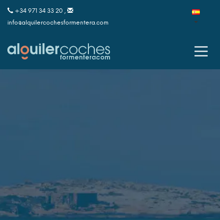
+34 971 34 33 20 ,
info@alquilercochesformentera.com