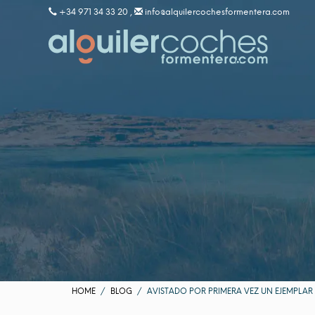
+34 971 34 33 20 ,
info@alquilercochesformentera.com
HOME
BLOG
AVISTADO POR PRIMERA VEZ UN EJEMPLAR