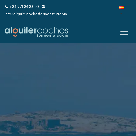
+34 971 34 33 20 ,
info@alquilercochesformentera.com