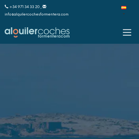
+34 971 34 33 20 ,
info@alquilercochesformentera.com