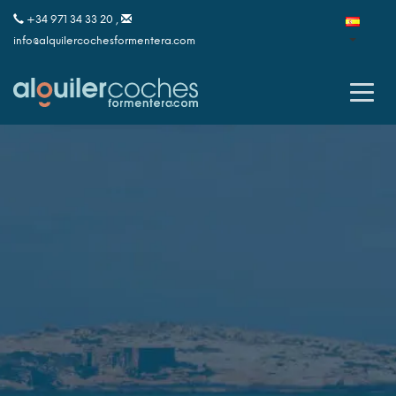
+34 971 34 33 20 ,
info@alquilercochesformentera.com