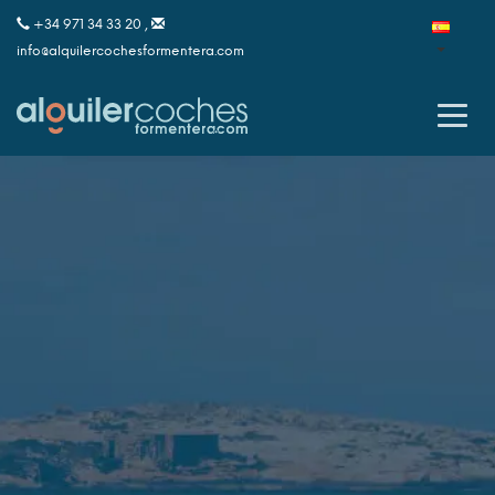
+34 971 34 33 20 ,
info@alquilercochesformentera.com