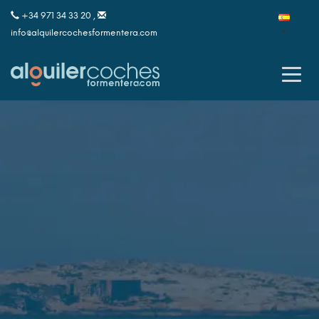
+34 971 34 33 20 ,
info@alquilercochesformentera.com