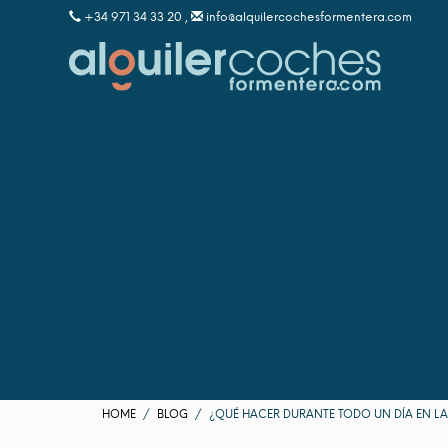
+34 971 34 33 20 ,
info@alquilercochesformentera.com
HOME
BLOG
¿QUÉ HACER DURANTE TODO UN DÍA EN LA